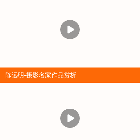
陈远明-摄影名家作品赏析