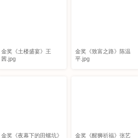
金奖《土楼盛宴》王
金奖《致富之路》陈温
茜.jpg
平.jpg
金奖《夜幕下的田螺坑》
金奖《醒狮祈福》张艺