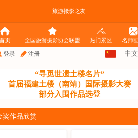
旅游摄影之友
首页
全国旅游摄影协会联盟
热门景区
名师
中文
中文
登录
注册
English
“寻觅世遗土楼名片”
首届福建土楼（南靖）国际摄影大赛
部分入围作品选登
金奖作品欣赏