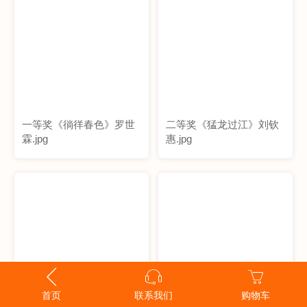
一等奖《徜徉春色》罗世
二等奖《猛龙过江》刘钦
霖.jpg
惠.jpg
首页
联系我们
购物车
二等奖《星空之下》洪淑
三等奖《百家宴》洪卫